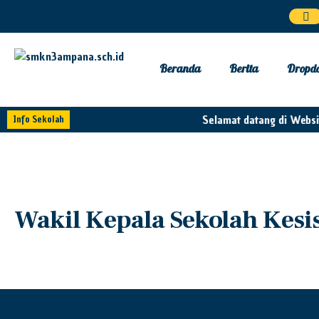
Beranda
Berita
Dropd
Selamat datang di Websi
Info Sekolah
Wakil Kepala Sekolah Kes
Arman Puasa,S.Pd
Wakil Kepala Sekolah Kesiswaan