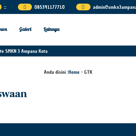
:
:
085341177710
admin@smkn3ampana.
own
Galeri
Lainnya
te SMKN 3 Ampana Kota
Anda disini :
Home
-
GTK
iswaan