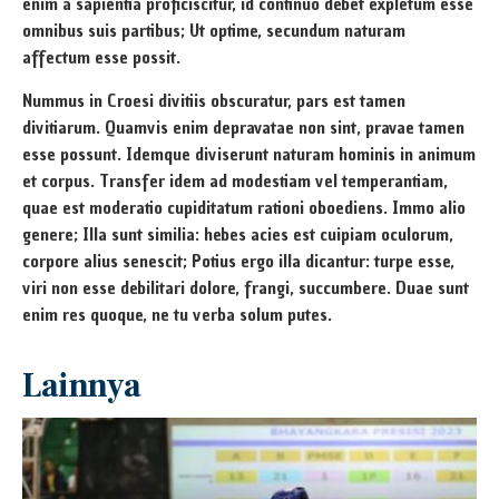
enim a sapientia proficiscitur, id continuo debet expletum esse
omnibus suis partibus; Ut optime, secundum naturam
affectum esse possit.
Nummus in Croesi divitiis obscuratur, pars est tamen
divitiarum. Quamvis enim depravatae non sint, pravae tamen
esse possunt. Idemque diviserunt naturam hominis in animum
et corpus. Transfer idem ad modestiam vel temperantiam,
quae est moderatio cupiditatum rationi oboediens. Immo alio
genere; Illa sunt similia: hebes acies est cuipiam oculorum,
corpore alius senescit; Potius ergo illa dicantur: turpe esse,
viri non esse debilitari dolore, frangi, succumbere. Duae sunt
enim res quoque, ne tu verba solum putes.
Lainnya