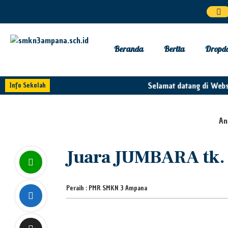
Beranda
Berita
Dropd
Selamat datang di Webs
Info Sekolah
And
Juara JUMBARA tk. 
Peraih : PMR SMKN 3 Ampana