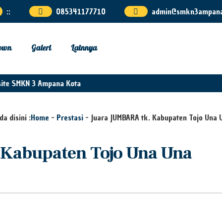
:
:
085341177710
admin@smkn3ampana.
own
Galeri
Lainnya
ite SMKN 3 Ampana Kota
a disini :
Home
-
Prestasi
-
Juara JUMBARA tk. Kabupaten Tojo Una 
Kabupaten Tojo Una Una