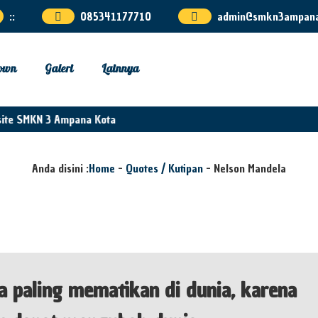
:
:
085341177710
admin@smkn3ampana.
own
Galeri
Lainnya
ite SMKN 3 Ampana Kota
Anda disini :
Home
-
Quotes / Kutipan
-
Nelson Mandela
a paling mematikan di dunia, karena