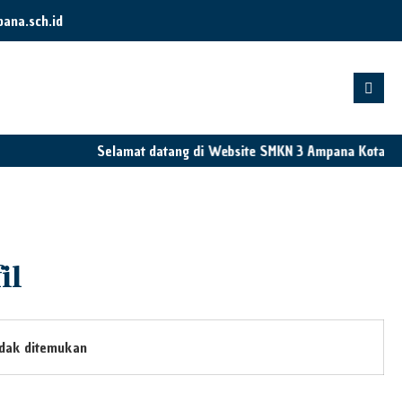
na.sch.id
Selamat datang di Website SMKN 3 Ampana Kota
il
idak ditemukan