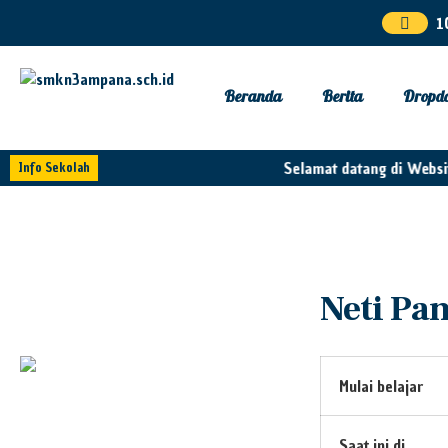
1
Beranda
Berita
Dropd
Selamat datang di Websi
Info Sekolah
Neti Pa
Mulai belajar
Saat ini di