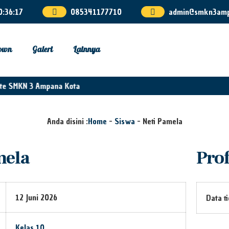
0
:
36
:
17
085341177710
admin@smkn3ampa
own
Galeri
Lainnya
te SMKN 3 Ampana Kota
Anda disini :
Home
-
Siswa
-
Neti Pamela
mela
Prof
12 Juni 2026
Data t
Kelas 10