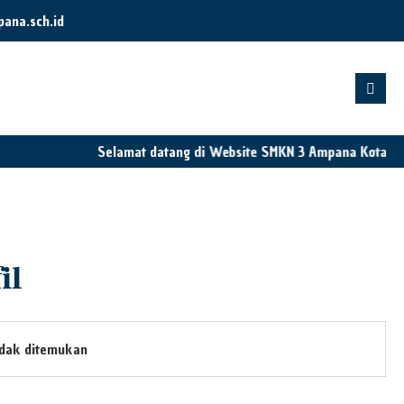
ana.sch.id
Selamat datang di Website SMKN 3 Ampana Kota
il
idak ditemukan