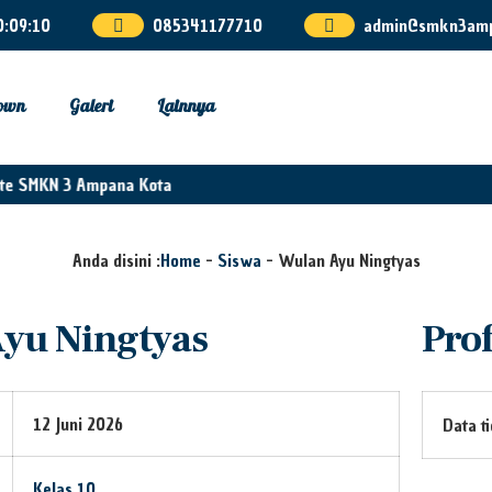
0
:
09
:
10
085341177710
admin@smkn3amp
own
Galeri
Lainnya
te SMKN 3 Ampana Kota
Anda disini :
Home
-
Siswa
-
Wulan Ayu Ningtyas
yu Ningtyas
Prof
12 Juni 2026
Data t
Kelas 10