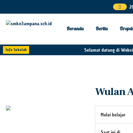
2
Beranda
Berita
Dropd
Selamat datang di Websi
Info Sekolah
Wulan A
Mulai belajar
Saat ini di