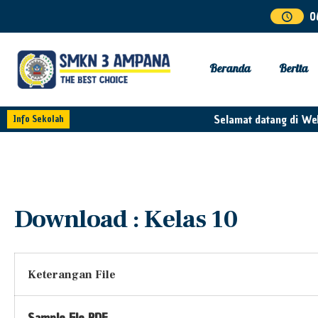
0
Beranda
Berita
Selamat datang di We
Info Sekolah
Download : Kelas 10
Keterangan File
Sample File PDF