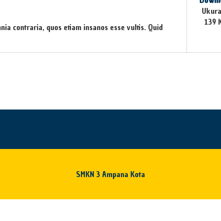
Downl
Ukura
139 
mnia contraria, quos etiam insanos esse vultis. Quid
SMKN 3 Ampana Kota