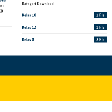
oad
Kategori Download
n :
KB
Kelas 10
1 File
Kelas 12
1 File
Kelas 8
2 File