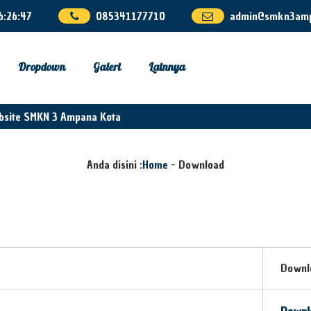
6
:
26
:
47
085341177710
admin@smkn3amp
Dropdown
Galeri
Lainnya
bsite SMKN 3 Ampana Kota
Anda disini :
Home
-
Download
Downl