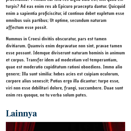
turpis? Ad eas enim res ab Epicuro praecepta dantur. Quicquid
enim a sapientia proficiscitur, id continuo debet expletum esse
omnibus suis partibus; Ut optime, secundum naturam
affectum esse possit.
Nummus in Croesi divitiis obscuratur, pars est tamen
divitiarum. Quamvis enim depravatae non sint, pravae tamen
esse possunt. Idemque diviserunt naturam hominis in animum
et corpus. Transfer idem ad modestiam vel temperantiam,
quae est moderatio cupiditatum rationi oboediens. Immo alio
genere; Illa sunt similia: hebes acies est cuipiam oculorum,
corpore alius senescit; Potius ergo illa dicantur: turpe esse,
viri non esse debilitari dolore, frangi, succumbere. Duae sunt
enim res quoque, ne tu verba solum putes.
Lainnya