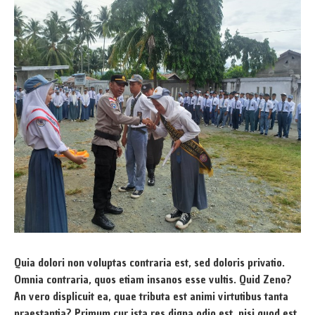
Quia dolori non voluptas contraria est, sed doloris privatio.
Omnia contraria, quos etiam insanos esse vultis. Quid Zeno?
An vero displicuit ea, quae tributa est animi virtutibus tanta
praestantia? Primum cur ista res digna odio est, nisi quod est