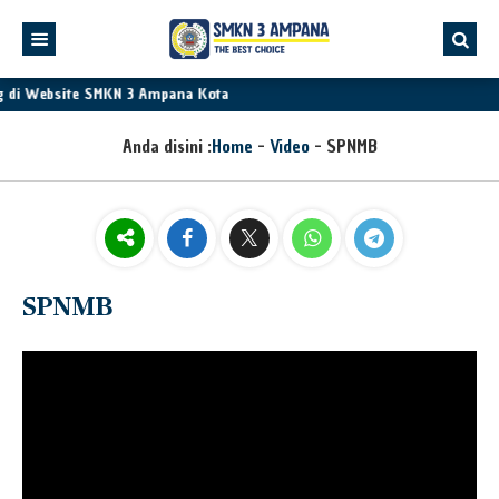
g di Website SMKN 3 Ampana Kota
Anda disini :
Home
-
Video
-
SPNMB
SPNMB