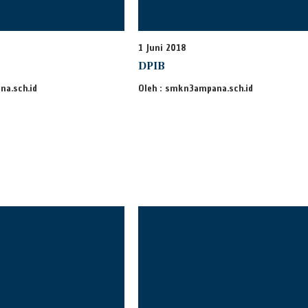
1 Juni 2018
DPIB
na.sch.id
Oleh : smkn3ampana.sch.id