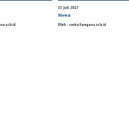
11 Juli 2017
Siswa
na.sch.id
Oleh : smkn3ampana.sch.id