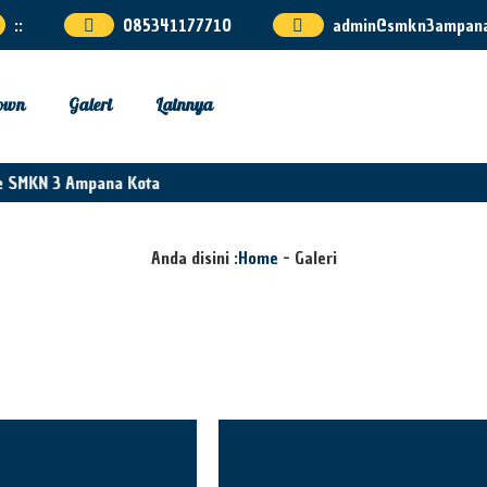
:
:
085341177710
admin@smkn3ampana.
own
Galeri
Lainnya
 SMKN 3 Ampana Kota
Anda disini :
Home
-
Galeri