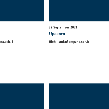
22 September 2021
Upacara
na.sch.id
Oleh : smkn3ampana.sch.id